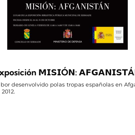
xposición 𝗠𝗜𝗦𝗜Ó𝗡: 𝗔𝗙𝗚𝗔𝗡𝗜𝗦𝗧Á
labor desenvolvido polas tropas españolas en Af
 2012.