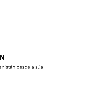
𝗡
ganistán desde a súa