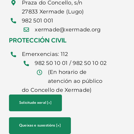
Praza do Concello, s/n
27833 Xermade (Lugo)
CONTACTO
982 501 001
xermade@xermade.org
PROTECCIÓN CIVIL
Emerxencias: 112
982 50 10 01 / 982 50 10 02
(En horario de
atención ao público
do Concello de Xermade)
Solicitude xeral [+]
Queixas e suxestións [+]