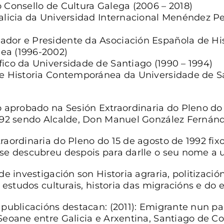
 Consello de Cultura Galega (2006 – 2018)
alicia da Universidad Internacional Menéndez P
dor e Presidente da Asociación Española de His
a (1996-2002)
ico da Universidade de Santiago (1990 – 1994)
de Historia Contemporánea da Universidade de S
probado na Sesión Extraordinaria do Pleno do
992 sendo Alcalde, Don Manuel González Fernánd
raordinaria do Pleno do 15 de agosto de 1992 fix
se descubreu despois para darlle o seu nome a 
 de investigación son Historia agraria, politizaci
, estudos culturais, historia das migracións e do ex
 publicacións destacan: (2011): Emigrante nun pa
Seoane entre Galicia e Arxentina, Santiago de C