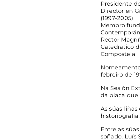
Presidente do
Director en G
(1997-2005)
Membro funda
Contemporáne
Rector Magníf
Catedrático 
Compostela
Nomeamento a
febreiro de 1
Na Sesión Ext
da placa que 
As súas liñas
historiografía
Entre as súas
soñado. Luís 