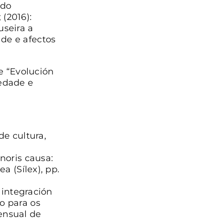
ndo
 (2016):
useira a
ade e afectos
e “Evolución
iedade e
de cultura,
noris causa:
a (Sílex), pp.
 integración
o para os
ensual de