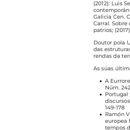
(2012): Luis S
contemporáneo.
Galicia Cen. 
Carral. Sobre 
patrios; (2017
Doutor pola 
das estrutura
rendas da terr
As súas últim
A Eurror
Núm. 242,
Portugal 
discursos
149-178
Ramón Vil
europea 
tempos 