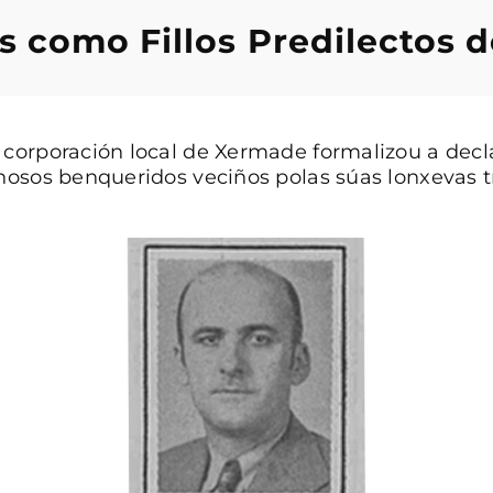
s como Fillos Predilectos 
 corporación local de Xermade formalizou a decl
 nosos benqueridos veciños polas súas lonxevas t