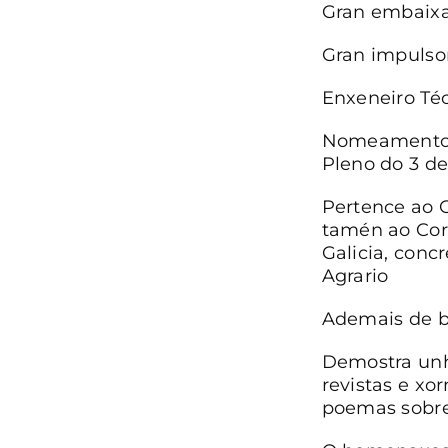
Gran embaixad
Gran impulsor
Enxeneiro Téc
Nomeamento a
Pleno do 3 de
Pertence ao C
tamén ao Cor
Galicia, conc
Agrario
Ademais de bi
Demostra unha
revistas e xo
poemas sobre 