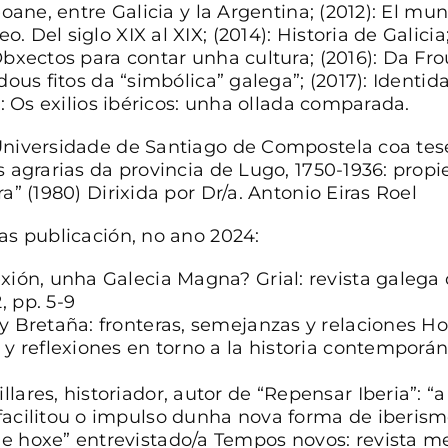
eoane, entre Galicia y la Argentina; (2012): El mu
 Del siglo XIX al XIX; (2014): Historia de Galicia;
Obxectos para contar unha cultura; (2016): Da Fro
dous fitos da “simbólica” galega”; (2017): Identid
): Os exilios ibéricos: unha ollada comparada.
Universidade de Santiago de Compostela coa tes
s agrarias da provincia de Lugo, 1750-1936: prop
a” (1980) Dirixida por Dr/a. Antonio Eiras Roel
as publicación, no ano 2024:
exión, unha Galecia Magna?
Grial: revista galega 
 pp. 5-9
y Bretaña: fronteras, semejanzas y relaciones
Ho
 y reflexiones en torno a la historia contemporáne
lares, historiador, autor de “Repensar Iberia”: “a
facilitou o impulso dunha nova forma de iberism
de hoxe”
entrevistado/a Tempos novos: revista m