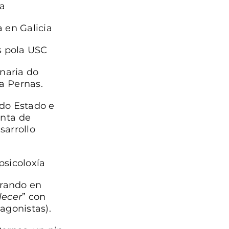
ra
 en Galicia
s pola USC
naria do
a Pernas.
 do Estado e
unta de
sarrollo
psicoloxía
orando en
lecer
” con
agonistas).