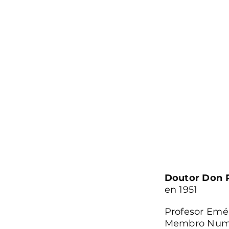
Doutor Don R
en 1951
Profesor Emé
Membro Nume