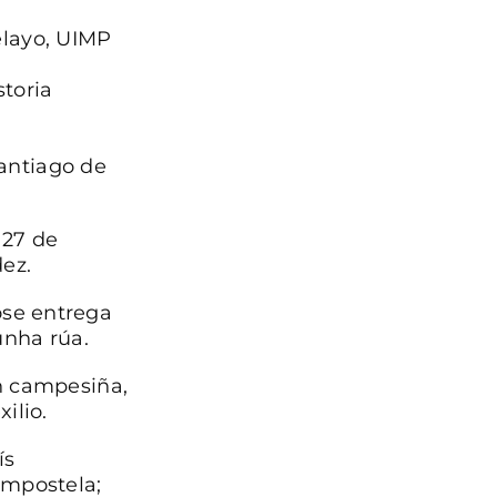
elayo, UIMP
toria
antiago de
 27 de
ez.
ose entrega
unha rúa.
ón campesiña,
ilio.
ís
ompostela;