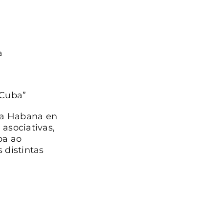
a
 Cuba”
na Habana en
asociativas,
pa ao
 distintas