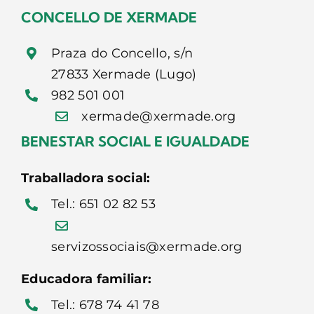
CONCELLO DE XERMADE
CONTACTO
Praza do Concello, s/n
27833 Xermade (Lugo)
982 501 001
xermade@xermade.org
BENESTAR SOCIAL E IGUALDADE
Traballadora social:
Tel.: 651 02 82 53
servizossociais@xermade.org
Educadora familiar:
Tel.: 678 74 41 78