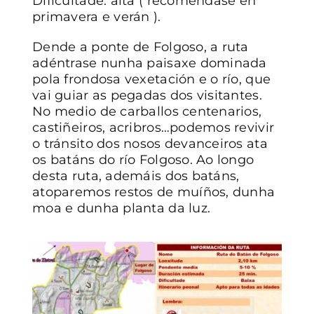
Dificultade: alta ( recomendase en
primavera e verán ).
CONTACTO
Dende a ponte de Folgoso, a ruta
adéntrase nunha paisaxe dominada
pola frondosa vexetación e o río, que
vai guiar as pegadas dos visitantes.
No medio de carballos centenarios,
castiñeiros, acribros…podemos revivir
o tránsito dos nosos devanceiros ata
os batáns do río Folgoso. Ao longo
desta ruta, ademáis dos batáns,
atoparemos restos de muíños, dunha
moa e dunha planta da luz.