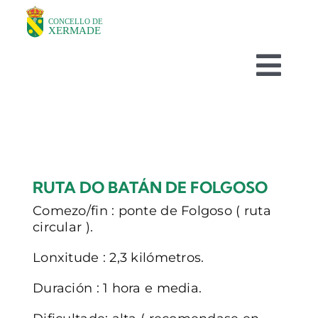
Skip
to
content
Togg
Navi
O CONCELLO
DEPARTAMENTOS
RUTA DO BATÁN DE FOLGOSO
TURISMO
Comezo/fin : ponte de Folgoso ( ruta
circular ).
NOVAS
Lonxitude : 2,3 kilómetros.
Duración : 1 hora e media.
AVISOS HABITUAIS