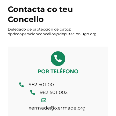
Contacta co teu
Concello
Delegado de protección de datos:
dpdcooperacionconcellos@deputacionlugo.org
POR TELÉFONO
982 501 001
982 501 002
xermade@xermade.org