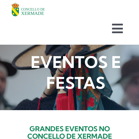
Skip
to
content
Togg
Navi
O CONCELLO
EVENTOS E
DEPARTAMENTOS
FESTAS
TURISMO
NOVAS
GRANDES EVENTOS NO
AVISOS HABITUAIS
CONCELLO DE XERMADE