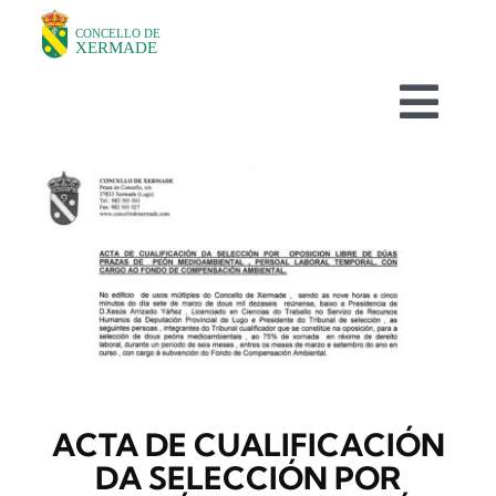
Skip
to
content
Togg
Navi
O CONCELLO
DEPARTAMENTOS
TURISMO
NOVAS
ACTA DE CUALIFICACIÓN
AVISOS HABITUAIS
DA SELECCIÓN POR