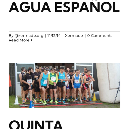
AGUA ESPAÑOL
By
@xermade.org
|
11/12/14
|
Xermade
|
0 Comments
Read More
QUINTA