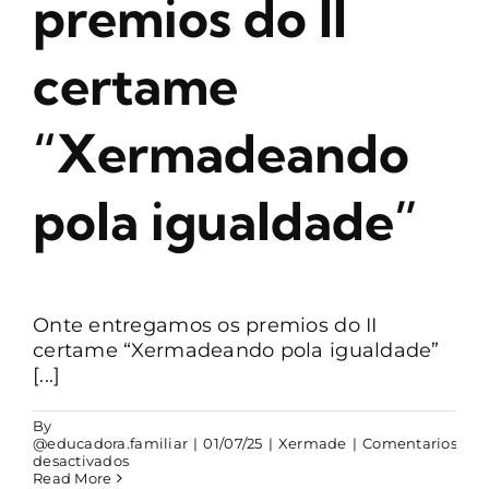
premios do II
CONTACTO
certame
“Xermadeando
pola igualdade”
Onte entregamos os premios do II
certame “Xermadeando pola igualdade”
[...]
By
@educadora.familiar
|
01/07/25
|
Xermade
|
Comentarios
en
desactivados
Entrega
Read More