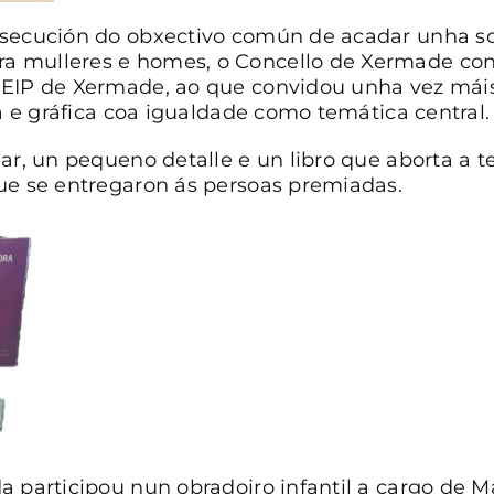
nsecución do obxectivo común de acadar unha soc
 mulleres e homes, o Concello de Xermade con
CEIP de Xermade, ao que convidou unha vez máis
ta e gráfica coa igualdade como temática central.
lar, un pequeno detalle e un libro que aborta a t
ue se entregaron ás persoas premiadas.
 participou nun obradoiro infantil a cargo de Mar