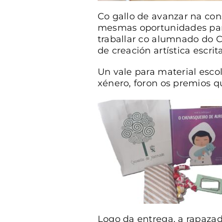
Co gallo de avanzar na co
mesmas oportunidades para
traballar co alumnado do 
de creación artística escri
Un vale para material esco
xénero, foron os premios q
Logo da entrega, a rapazada