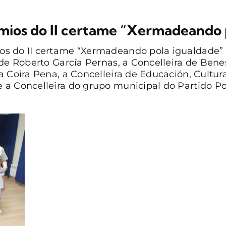
mios do II certame “Xermadeando 
s do II certame “Xermadeando pola igualdade” 
de Roberto García Pernas, a Concelleira de Benes
a Coira Pena, a Concelleira de Educación, Cultu
 a Concelleira do grupo municipal do Partido P