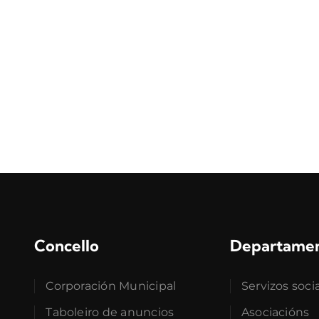
Concello
Departame
Corporación Municipal
Servizos soci
Taboleiro de anuncios
Asociacións