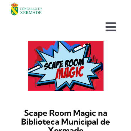
Skip
to
content
Togg
Navi
O CONCELLO
DEPARTAMENTOS
TURISMO
NOVAS
Scape Room Magic na
Biblioteca Municipal de
AVISOS HABITUAIS
Xermade