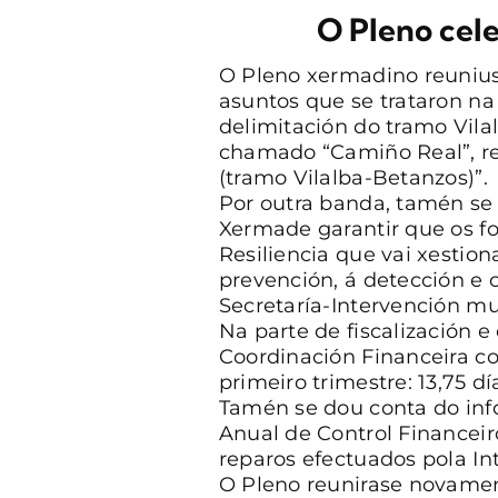
O Pleno cele
O Pleno xermadino reuniuse
asuntos que se trataron na 
delimitación do tramo Vil
chamado “Camiño Real”, r
(tramo Vilalba-Betanzos)”.
Por outra banda, tamén se 
Xermade garantir que os f
Resiliencia que vai xesti
prevención, á detección e c
Secretaría-Intervención mu
Na parte de fiscalización e
Coordinación Financeira co
primeiro trimestre: 13,75 dí
Tamén se dou conta do info
Anual de Control Financeiro
reparos efectuados pola Int
O Pleno reunirase novamen