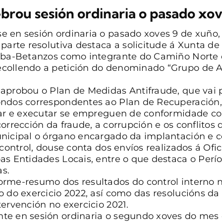
brou sesión ordinaria o pasado xo
 en sesión ordinaria o pasado xoves 9 de xuño, 
parte resolutiva destaca a solicitude á Xunta de
alba-Betanzos como integrante do Camiño Norte
ecollendo a petición do denominado “Grupo de
aprobou o Plan de Medidas Antifraude, que vai p
ondos correspondentes ao Plan de Recuperación,
onar e executar se empreguen de conformidade co
orrección da fraude, a corrupción e os conflitos d
nicipal o órgano encargado da implantación e co
 control, douse conta dos envíos realizados á Ofic
as Entidades Locais, entre o que destaca o Per
as.
rme-resumo dos resultados do control interno no
 do exercicio 2022, así como das resolucións da 
ervención no exercicio 2021.
te en sesión ordinaria o segundo xoves do mes 