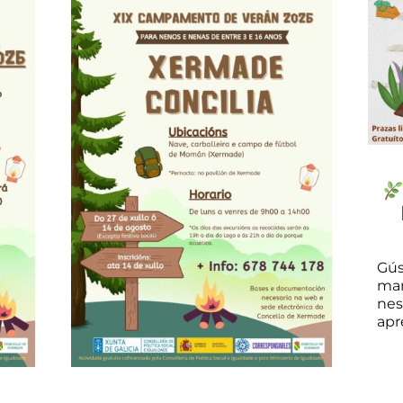
Gús
man
nes
apre