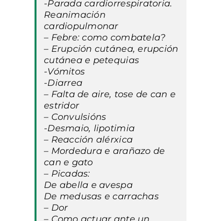
-Parada cardiorrespiratoria.
Reanimación
cardiopulmonar
– Febre: como combatela?
– Erupción cutánea, erupción
cutánea e petequias
-Vómitos
-Diarrea
– Falta de aire, tose de can e
estridor
– Convulsións
-Desmaio, lipotimia
– Reacción alérxica
– Mordedura e arañazo de
can e gato
– Picadas:
De abella e avespa
De medusas e carrachas
– Dor
– Como actuar ante un