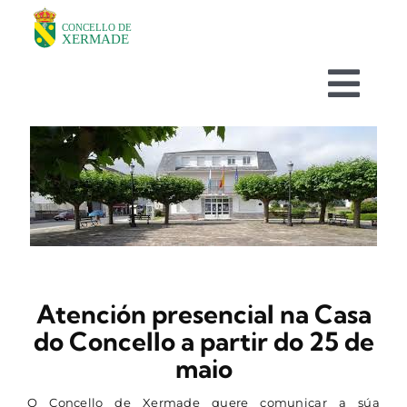
Skip
to
content
Togg
Navi
O CONCELLO
DEPARTAMENTOS
TURISMO
Atención presencial na Casa
NOVAS
do Concello a partir do 25 de
maio
AVISOS HABITUAIS
O Concello de Xermade quere comunicar a súa