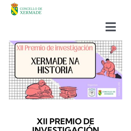
Skip
to
content
Togg
Navi
O CONCELLO
DEPARTAMENTOS
TURISMO
NOVAS
XII PREMIO DE
AVISOS HABITUAIS
INVESTIGACIÓN