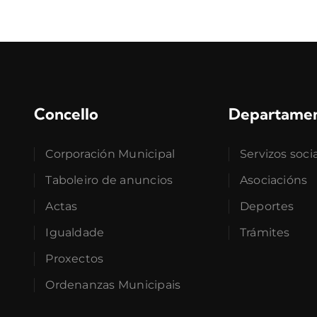
Concello
Departame
Corporación Municipal
Servizos soci
Taboleiro de anuncios
Asociacións
Actas
Deportes
Igualdade
Trámites
Proxectos
Ordenanzas Municipais