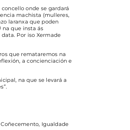
 concello onde se gardará
encia machista (mulleres,
azo laranxa que poden
na que insta ás
a data. Por iso Xermade
etros que remataremos na
flexión, a concienciación e
cipal, na que se levará a
s”.
o Coñecemento, Igualdade