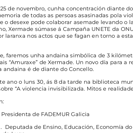
25 de novembro, cunha concentración diante do
emoria de todas as persoas asasinadas pola viol
ue o desexe pode colaborar asemade levando o l
e ano, Xermade súmase á Campaña UNETE da ONU 
cor laranxa nos actos que se fagan en torno a est
de, faremos unha andaina simbólica de 3 kilóm
ais “Amuraxe” de Xermade. Un novo día para a re
da andaina é de diante do Concello.
 ano o luns 30, ás 8 da tarde na biblioteca muni
re “A violencia invisibilizada. Mitos e realidade
n:
 Presidenta de FADEMUR Galicia
ía. Deputada de Ensino, Educación, Economía d