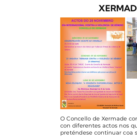
XERMADE
O Concello de Xermade con
con diferentes actos nos q
preténdese continuar coa s