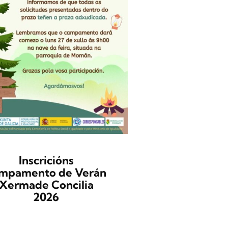
Inscricións
Campamen
mpamento de Verán
Verán Xe
Xermade Concilia
Concilia 
2026
Tres semanas che
xogos, actividade
educativas, natur