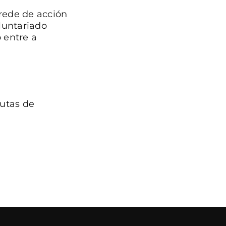
rede de acción
luntariado
 entre a
utas de