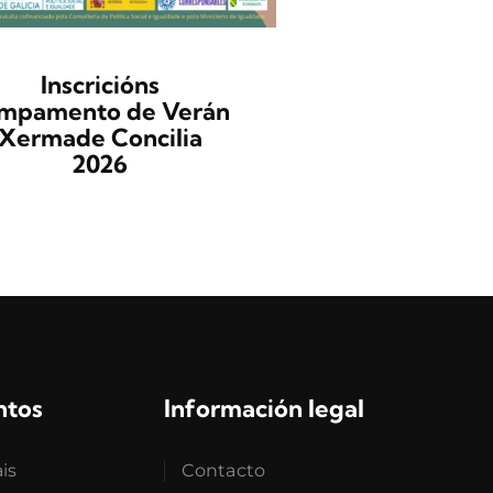
Inscricións
Campamen
mpamento de Verán
Verán Xe
Xermade Concilia
Concilia 
2026
Tres semanas che
xogos, actividade
educativas, natur
excursións e mo
inesquecibles [...]
ntos
Información legal
ais
Contacto