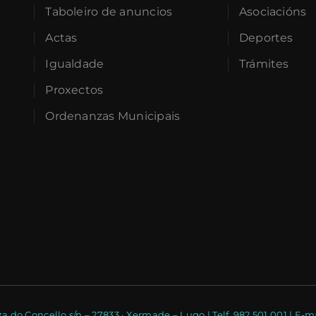
Taboleiro de anuncios
Asociacións
Actas
Deportes
Igualdade
Trámites
Proxectos
Ordenanzas Municipais
a do Concello s/n – 27833 · Xermade – Lugo | Telf. 982 501 001 | 