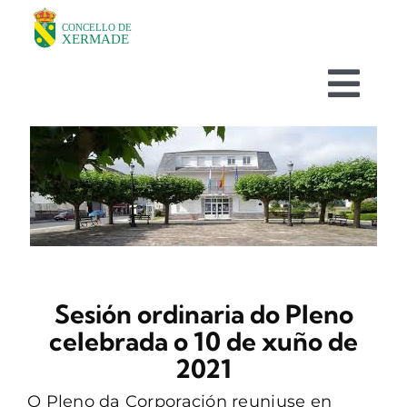
Skip
to
content
Togg
Navi
O CONCELLO
DEPARTAMENTOS
TURISMO
Sesión ordinaria do Pleno
NOVAS
celebrada o 10 de xuño de
2021
AVISOS HABITUAIS
O Pleno da Corporación reuniuse en