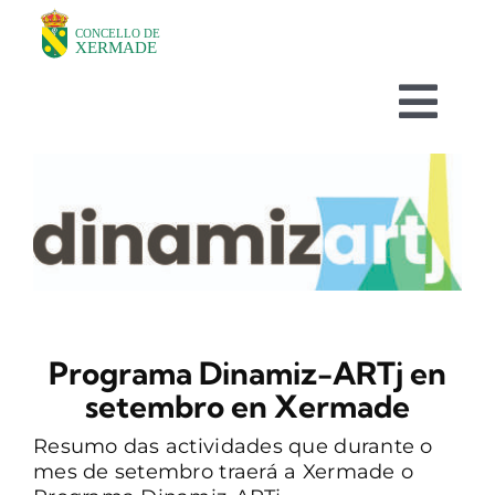
Skip
to
content
Togg
Navi
O CONCELLO
DEPARTAMENTOS
TURISMO
Programa Dinamiz-ARTj en
NOVAS
setembro en Xermade
Resumo das actividades que durante o
AVISOS HABITUAIS
mes de setembro traerá a Xermade o