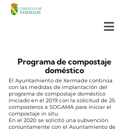
Skip
to
content
Togg
Navi
O CONCELLO
Programa de compostaje
DEPARTAMENTOS
doméstico
El Ayuntamiento de Xermade continúa
TURISMO
con las medidas de implantación del
programa de compostaje doméstico
iniciado en el 2019 con la solicitud de 25
NOVAS
composteros a SOGAMA para iniciar el
compostaje in situ.
En el 2020 se solicitó una subvención
AVISOS HABITUAIS
conjuntamente con el Ayuntamiento de