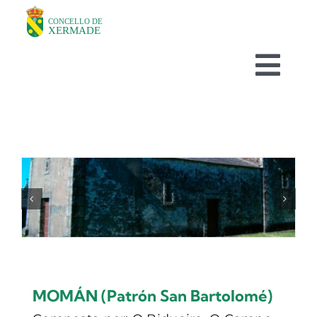
Skip
to
content
Togg
Navi
O CONCELLO
DEPARTAMENTOS
TURISMO
NOVAS
MOMÁN (Patrón San Bartolomé)
AVISOS HABITUAIS