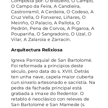
Composta por: O Bidueiro, O Campo,
O Campo da Feira, A Candieira,
CONTACTO
Castrorramil, A Cerdeira, O Codeso, A
Cruz Vella, O Fonxerez, Liñares, O
Meiriño, O Palacio, A Pallota, O
Pedrón, Pena de Corvos, A Pigaroa, A
Poupariña, O Sangradoiro, O Uzal, O
Vilar, A Zalaroia e Zarracín.
Arquitectura Relixiosa
Igrexa Parroquial de San Bartolomé.
Foi reformada a principios deste
século, pero data do s. XVIII. Detrás
ten unha nave, capela maior cuberta
cun sinxelo artesonado e sacristía. Na
pedra da fachada principal está
grabada a imaxe do Redentor. O
retablo é neoclásico con releves de
San Bartolomé e San Mamede (s.