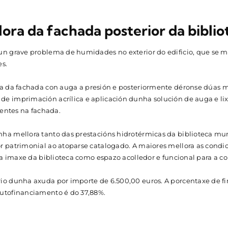
lora da fachada posterior da biblio
un grave problema de humidades no exterior do edificio, que se ma
es.
a da fachada con auga a presión e posteriormente déronse dúas ma
e imprimación acrílica e aplicación dunha solución de auga e lixi
ntes na fachada.
ha mellora tanto das prestacións hidrotérmicas da biblioteca mun
r patrimonial ao atoparse catalogado. A maiores mellora as condi
za a imaxe da biblioteca como espazo acolledor e funcional para a 
rio dunha axuda por importe de 6.500,00 euros. A porcentaxe de f
autofinanciamento é do 37,88%.