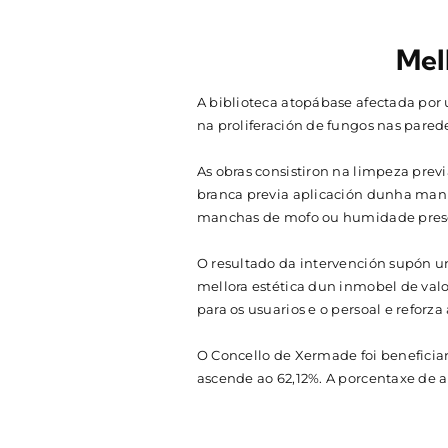
Mel
A biblioteca atopábase afectada por 
na proliferación de fungos nas pared
As obras consistir
o
n na limpeza previ
branca previa aplicación dunha man d
manchas de mofo ou humidade prese
O resultado da intervención supón un
mellora estética dun inmobel de valo
para os usuarios e o persoal e refor
O Concello de Xermade foi beneficia
ascende ao 62,12%. A porcentaxe de 