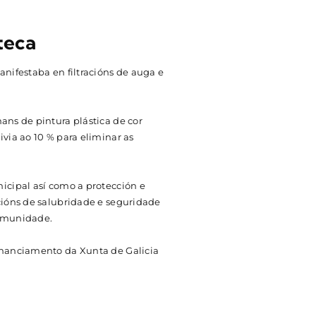
teca
nifestaba en filtracións de auga e
ns de pintura plástica de cor
via ao 10 % para eliminar as
icipal así como a protección e
cións de salubridade e seguridade
comunidade.
inanciamento da Xunta de Galicia