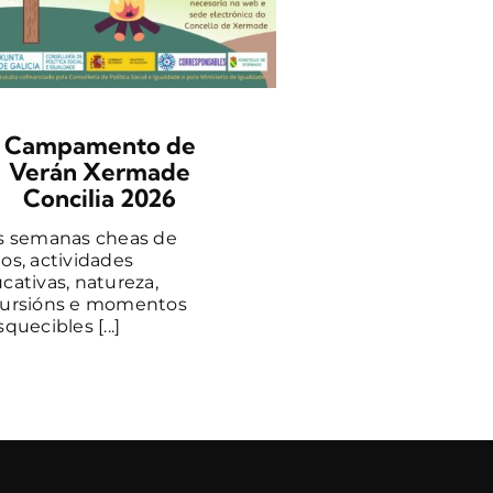
neste obradoiro 
aprenderás [...]
Campamento de
Verán Xermade
Concilia 2026
s semanas cheas de
os, actividades
cativas, natureza,
ursións e momentos
quecibles [...]