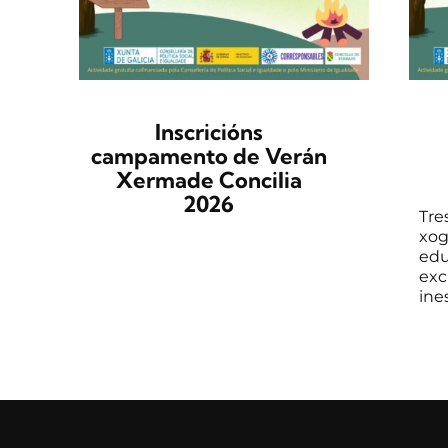
Inscricións
campamento de Verán
Xermade Concilia
2026
Tre
xog
edu
exc
ines