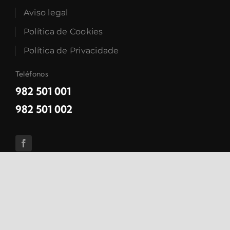
Aviso legal
Política de Cookies
Política de Privacidade
Teléfonos
982 501 001
982 501 002
Concello de Xermade | Praza do Concello s/n – 27833 ·
Xermade – Lugo | Telf. 982 501 001 | E-mail: