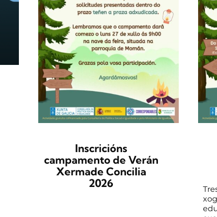
Inscricións
campamento de Verán
Xermade Concilia
2026
Tre
xog
edu