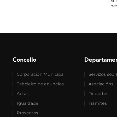
exc
ines
Concello
Departame
Corporación Municipal
Servizos soci
Taboleiro de anuncios
Asociacións
Actas
Deportes
Igualdade
Trámites
Proxectos