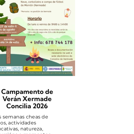
OBRADO
MADEIRA E
SECA
Gústache crear co
mans? Anímate a 
neste obradoiro 
aprenderás [...]
Campamento de
Verán Xermade
Concilia 2026
s semanas cheas de
os, actividades
cativas, natureza,