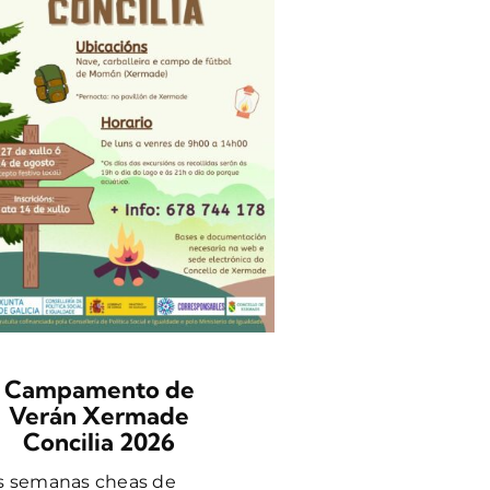
OBRADO
MADEIRA E
SECA
Gústache crear co
mans? Anímate a 
neste obradoiro 
aprenderás [...]
Campamento de
Verán Xermade
Concilia 2026
s semanas cheas de