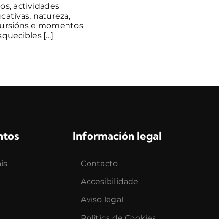
os, actividades
cativas, natureza,
ursións e momentos
quecibles [...]
ntos
Información legal
ais
Contacto
Accesibilidade
Aviso legal
Política de Cookies