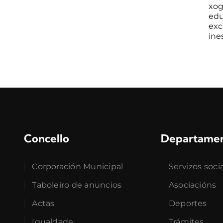
xog
edu
exc
ines
Concello
Departame
Corporación Municipal
Servizos soci
Taboleiro de anuncios
Asociacións
Actas
Deportes
Igualdade
Trámites