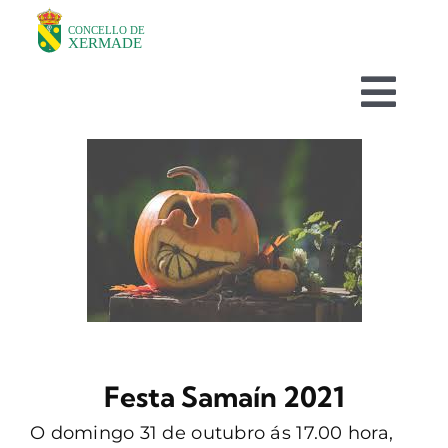
Skip
to
content
Togg
Navi
O CONCELLO
DEPARTAMENTOS
TURISMO
NOVAS
Festa Samaín 2021
AVISOS HABITUAIS
O domingo 31 de outubro ás 17.00 hora,