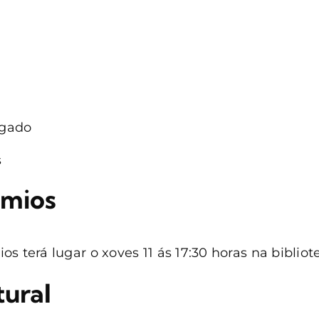
lgado
s
emios
s terá lugar o xoves 11 ás 17:30 horas na bibliot
tural