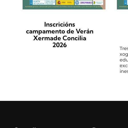
Inscricións
campamento de Verán
Xermade Concilia
2026
Tre
xog
edu
exc
ines