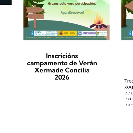
Inscricións
campamento de Verán
Xermade Concilia
2026
Tre
xog
edu
exc
ines