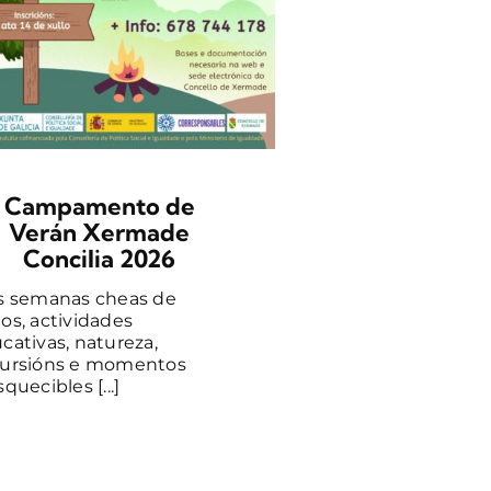
Gústache crear co
mans? Anímate a 
neste obradoiro 
aprenderás [...]
Campamento de
Verán Xermade
Concilia 2026
s semanas cheas de
os, actividades
cativas, natureza,
ursións e momentos
quecibles [...]