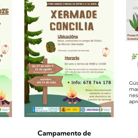
Gús
man
nes
apre
Campamento de