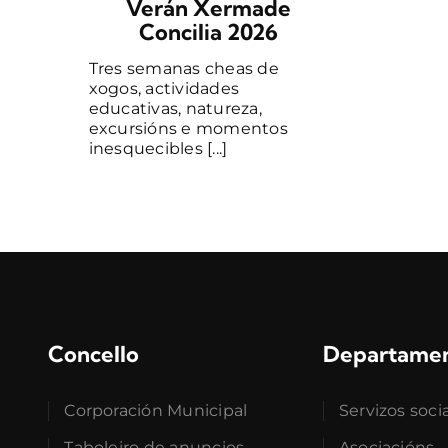
Verán Xermade
Concilia 2026
Tres semanas cheas de
xogos, actividades
educativas, natureza,
excursións e momentos
inesquecibles [...]
Concello
Departame
Corporación Municipal
Servizos soci
Taboleiro de anuncios
Asociacións