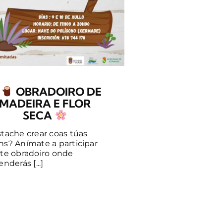
OBRADOIRO DE
MADEIRA E FLOR
SECA
tache crear coas túas
s? Anímate a participar
te obradoiro onde
nderás [...]
A biblioteca 