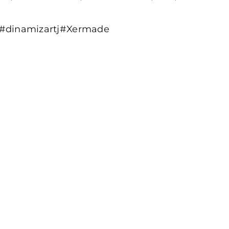
N #dinamizartj#Xermade