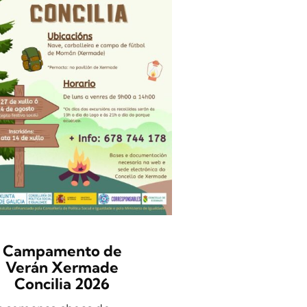
OBRADO
MADEIRA E
SECA
Gústache crear co
mans? Anímate a 
neste obradoiro 
aprenderás [...]
Campamento de
Verán Xermade
Concilia 2026