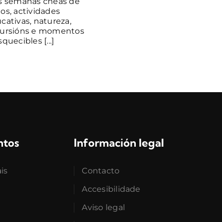
s semanas cheas de
os, actividades
cativas, natureza,
ursións e momentos
quecibles [...]
ntos
Información legal
ais
Contacto
Accesibilidade
Aviso legal