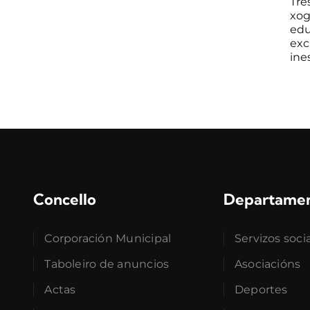
Tre
xog
edu
exc
ines
Concello
Departame
Corporación Municipal
Servizos soci
Taboleiro de anuncios
Asociacións
Actas
Deportes