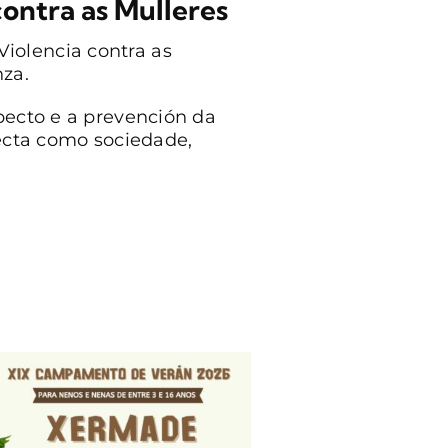
contra as Mulleres
iolencia contra as
nza.
pecto e a prevención da
fecta como sociedade,