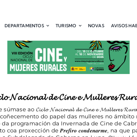
DEPARTAMENTOS
TURISMO
NOVAS
AVISOS HAB
𝓬𝓵𝓸 𝓝𝓪𝓬𝓲𝓸𝓷𝓪𝓵 𝓭𝓮 𝓒𝓲𝓷𝓮 𝓮 𝓜𝓾𝓵𝓵𝓮𝓻𝓮𝓼 𝓡𝓾𝓻𝓪
𝓲𝓬𝓵𝓸 𝓝𝓪𝓬𝓲𝓸𝓷𝓪𝓵 𝓭𝓮 𝓒𝓲𝓷𝓮 𝓮 𝓜𝓾𝓵𝓵𝓮𝓻𝓮𝓼 𝓡𝓾𝓻𝓪𝓲
ecoñecemento do papel das mulleres no ámbito r
ro da programación da
Invernada de Cine
de Cabr
proxección de 𝑷𝒓𝒆𝒇𝒊𝒓𝒐 𝒄𝒐𝒏𝒅𝒆𝒏𝒂𝒓𝒎𝒆, na qu