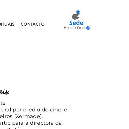
ITUAIS
CONTACTO
𝓲𝓼.
𝓼.
ural por medio do cine, e
eiros (Xermade).
e participará a directora da