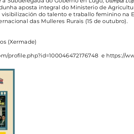
𝘥𝘪ó𝘯, e a Subdelegada do Goberno en Lugo, 𝘖𝘭𝘪𝘮𝘱𝘪𝘢 𝘓ó𝘱𝘦𝘻 
 dunha aposta integral do
Ministerio de Agricult
visibilización do talento e traballo feminino na 
nacional das Mulleres Rurais (15 de outubro).
o
ros (Xermade)
com/profile.php?id=100046472176748
e
https://w