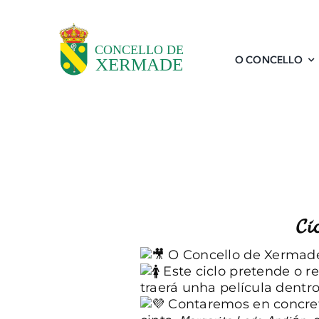
Skip
to
content
O CONCELLO
𝓒𝓲
O Concello de Xermade súmase ao 
Este ciclo pretende o r
traerá unha película dent
Contaremos en concreto coa 