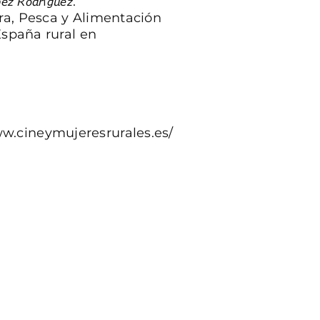
𝘰𝘥𝘳í𝘨𝘶𝘦𝘻.
ura, Pesca y Alimentación
España rural en
ww.cineymujeresrurales.es/