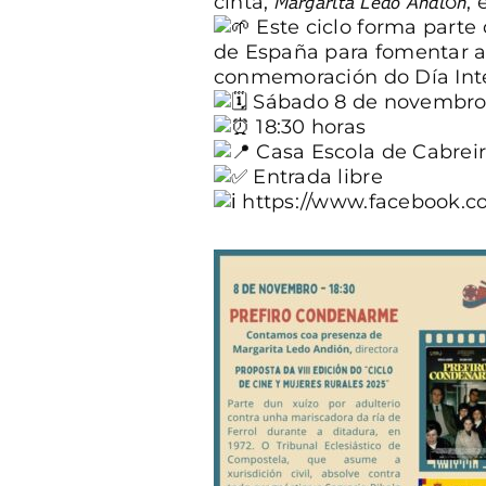
cinta, 𝘔𝘢𝘳𝘨𝘢𝘳𝘪𝘵𝘢 𝘓𝘦𝘥𝘰 𝘈𝘯
Este ciclo forma parte
de España
para fomentar a 
conmemoración do Día Inter
Sábado 8 de novembr
18:30 horas
Casa Escola de Cabrei
Entrada libre
https://www.facebook.